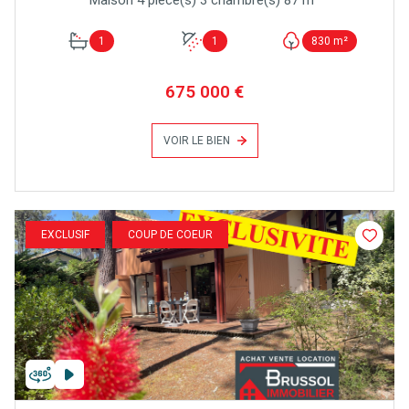
1
1
830 m²
675 000 €
VOIR LE BIEN
EXCLUSIF
COUP DE COEUR