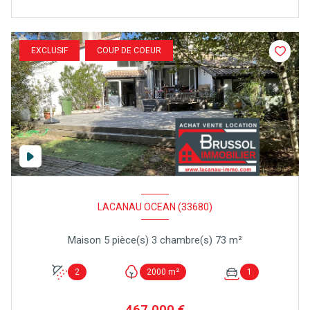
EXCLUSIF
COUP DE COEUR
LACANAU OCEAN (33680)
Maison 5 pièce(s) 3 chambre(s) 73 m²
2
2000 m²
1
467 000 €