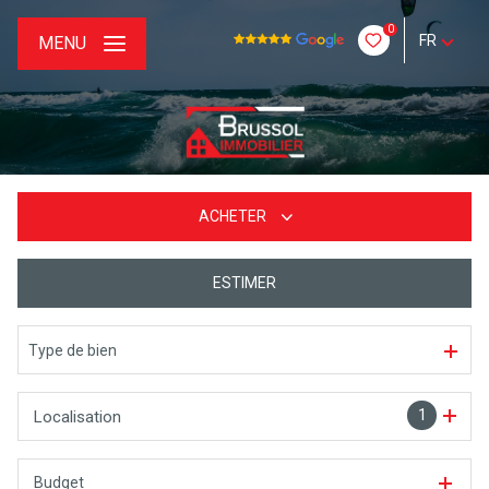
0
FR
MENU
ACHETER
ESTIMER
De l'ancien
Type de bien
1
Localisation
Budget