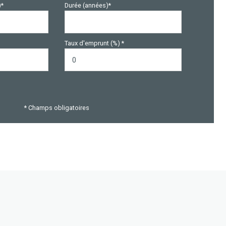
)*
Durée (années)*
Taux d'emprunt (%) *
* Champs obligatoires