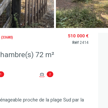
510 000 €
(33680)
Réf
2414
Maison 4 pièce(s) 3 chambre(s) 72 m²
1
2
nageable proche de la plage Sud par la