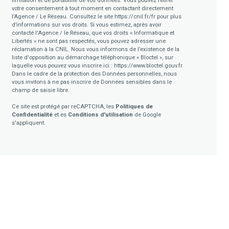
limitation et de portabilité de vos données. Vous pouvez retirer
votre consentement à tout moment en contactant directement
l’Agence / Le Réseau. Consultez le site
https://cnil.fr/fr
pour plus
d’informations sur vos droits. Si vous estimez, après avoir
contacté l'Agence / le Réseau, que vos droits « Informatique et
Libertés » ne sont pas respectés, vous pouvez adresser une
réclamation à la CNIL. Nous vous informons de l’existence de la
liste d'opposition au démarchage téléphonique « Bloctel », sur
laquelle vous pouvez vous inscrire ici :
https://www.bloctel.gouv.fr
.
Dans le cadre de la protection des Données personnelles, nous
vous invitons à ne pas inscrire de Données sensibles dans le
champ de saisie libre.
Ce site est protégé par reCAPTCHA, les
Politiques de
Confidentialité
et es
Conditions d'utilisation
de Google
s'appliquent.