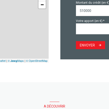
Montant du crédit (en €
−
Votre apport (en €) *
ENVOYER
aflet
|
©
Maps
|
© OpenStreetMap
Jawg
A DÉCOUVRIR