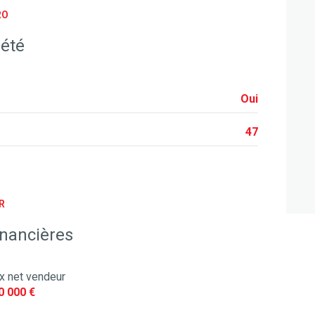
RO
arboré
iété
quartier Agglomeration
Oui
47
R
inancières
ix net vendeur
0 000 €