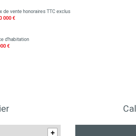
ix de vente honoraires TTC exclus
0 000 €
e d'habitation
000 €
ier
Cal
+