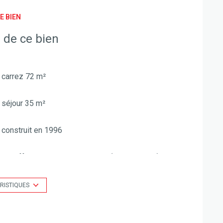
E BIEN
 de ce bien
carrez 72 m²
séjour 35 m²
construit en 1996
Chauffage individuel : air pulsé (climatisation)
2 parking(s)
RISTIQUES
vue FORET