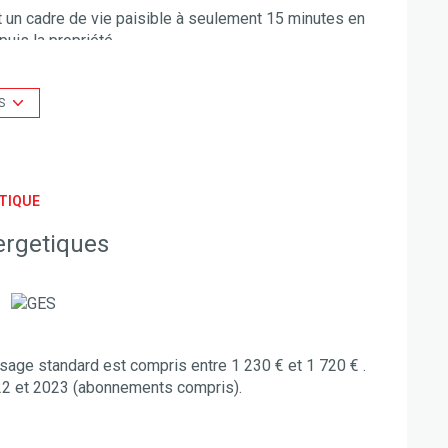
t un cadre de vie paisible à seulement 15 minutes en
uis la propriété.
onnant sur le jardin, 3 chambres et un garage de 16
S
’agrandissement ou l’espace nécessaire pour
ersonnaliser votre futur lieu de vie., les menuiseries
e, idéal été comme hiver
 de commission à la charge des acquéreurs
é sont disponibles sur le site Géorisques
TIQUE
ergetiques
age standard est compris entre 1 230 € et 1 720 € .
22 et 2023 (abonnements compris).