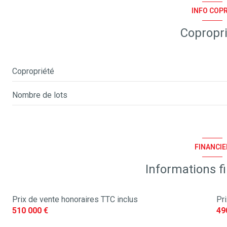
INFO COP
terrasse
Copropr
piscinable
Copropriété
Nombre de lots
FINANCIE
Informations f
Prix de vente honoraires TTC inclus
Pr
510 000 €
49