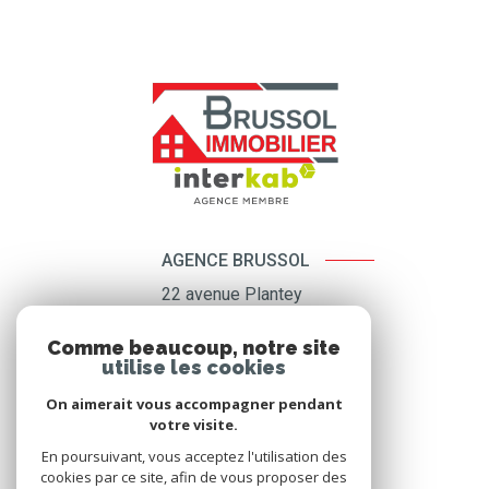
AGENCE BRUSSOL
22 avenue Plantey
33680
Lacanau ocean
Comme beaucoup, notre site
05 56 03 15 52
utilise les cookies
brussol@orange.fr
On aimerait vous accompagner pendant
votre visite.
En poursuivant, vous acceptez l'utilisation des
cookies par ce site, afin de vous proposer des
NOS RÉSEAUX