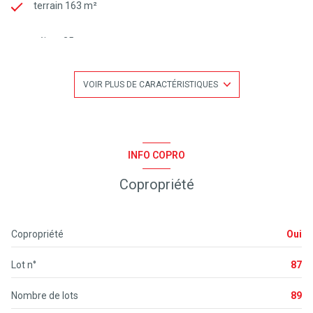
terrain 163 m²
séjour 25 m²
3 chambre(s)
VOIR PLUS DE CARACTÉRISTIQUES
2 salle(s) d'eau
construit en 1992
INFO COPRO
Copropriété
cuisine américaine (équipée)
Chauffage individuel : panneaux rayonnant (electrique)
Copropriété
Oui
1 parking(s)
Lot n°
87
exposition Sud
Nombre de lots
89