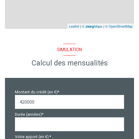
Leaflet
|
©
Maps
|
© OpenStreetMap
Jawg
SIMULATION
Calcul des mensualités
Montant du crédit (en €)*
Durée (années)*
Votre apport (en €) *