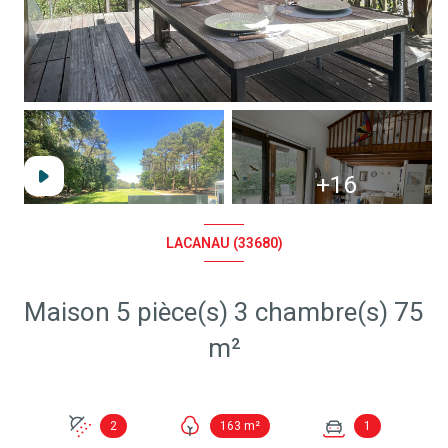
+16
LACANAU (33680)
Maison 5 pièce(s) 3 chambre(s) 75
m²
2
163 m²
1