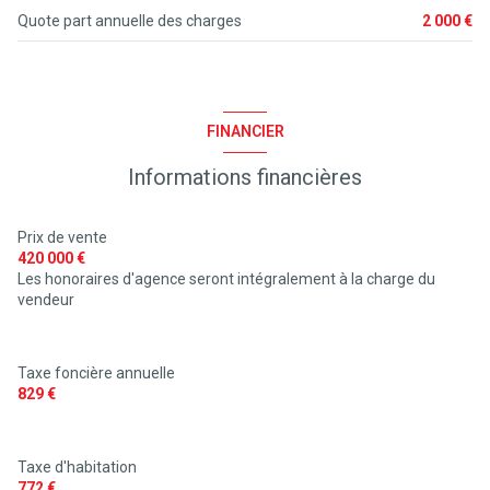
1 côté(s) mitoyen(s)
Quote part annuelle des charges
2 000 €
1 niveau(x)
FINANCIER
vue jardin
Informations financières
cave
Prix de vente
terrasse
420 000 €
Les honoraires d'agence seront intégralement à la charge du
arboré
vendeur
quartier Golf
Taxe foncière annuelle
829 €
Taxe d'habitation
772 €