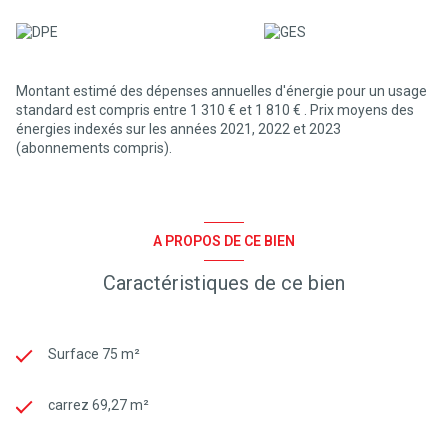
Enfin le centre ville et la plage sont accessibles facilement par la
piste cyclable à 2/3 km en toute sécurité
Les informations sur les risques auxquels ce bien est exposé sont
disponibles sur le site Géorisques http://www.georisques.gouv.fr
Montant estimé des dépenses annuelles d'énergie pour un usage
standard est compris entre 1 310 € et 1 810 € . Prix moyens des
énergies indexés sur les années 2021, 2022 et 2023
(abonnements compris).
A PROPOS DE CE BIEN
Caractéristiques de ce bien
Surface 75 m²
carrez 69,27 m²