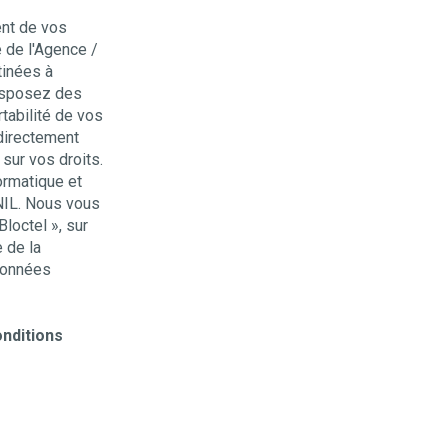
ent de vos
 de l'Agence /
tinées à
disposez des
rtabilité de vos
directement
sur vos droits.
ormatique et
NIL. Nous vous
loctel », sur
e de la
 Données
nditions