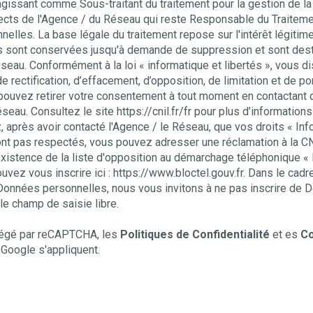
gissant comme Sous-traitant du traitement pour la gestion de la
ects de l'Agence / du Réseau qui reste Responsable du Traitem
lles. La base légale du traitement repose sur l'intérêt légitime
s sont conservées jusqu'à demande de suppression et sont des
éseau. Conformément à la loi « informatique et libertés », vous 
de rectification, d’effacement, d’opposition, de limitation et de po
ouvez retirer votre consentement à tout moment en contactant 
éseau. Consultez le site
https://cnil.fr/fr
pour plus d’informations 
 après avoir contacté l'Agence / le Réseau, que vos droits « Inf
ont pas respectés, vous pouvez adresser une réclamation à la C
xistence de la liste d'opposition au démarchage téléphonique « B
uvez vous inscrire ici :
https://www.bloctel.gouv.fr
. Dans le cadr
Données personnelles, nous vous invitons à ne pas inscrire de
le champ de saisie libre.
otégé par reCAPTCHA, les
Politiques de Confidentialité
et es
Co
Google s'appliquent.