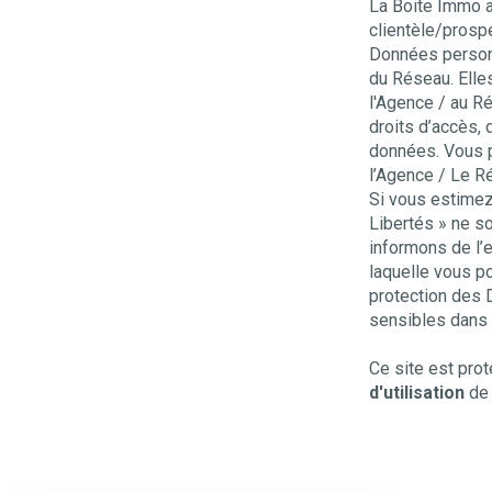
La Boite Immo a
clientèle/prosp
Données personne
du Réseau. Elle
l'Agence / au R
droits d’accès, 
données. Vous p
l’Agence / Le R
Si vous estimez,
Libertés » ne s
informons de l’e
laquelle vous po
protection des 
sensibles dans 
Ce site est pr
d'utilisation
de 