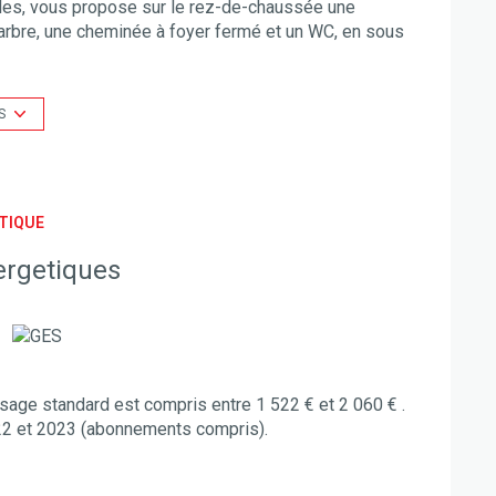
bles, vous propose sur le rez-de-chaussée une
arbre, une cheminée à foyer fermé et un WC, en sous
de pièce dédiée au jacuzzi, et rangements
sa salle de bains et WC, une seconde chambre, et un
 avec WC desservant les deux autres chambres.
S
 la parcelle.
é sont disponibles sur le site Géorisques
TIQUE
ergetiques
age standard est compris entre 1 522 € et 2 060 € .
22 et 2023 (abonnements compris).