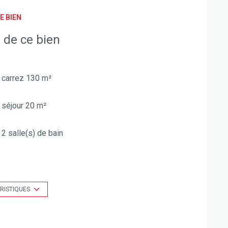
E BIEN
 de ce bien
carrez 130 m²
séjour 20 m²
2 salle(s) de bain
construit en 1992
Chauffage individuel : air pulsé (electrique)
RISTIQUES
2 parking(s)