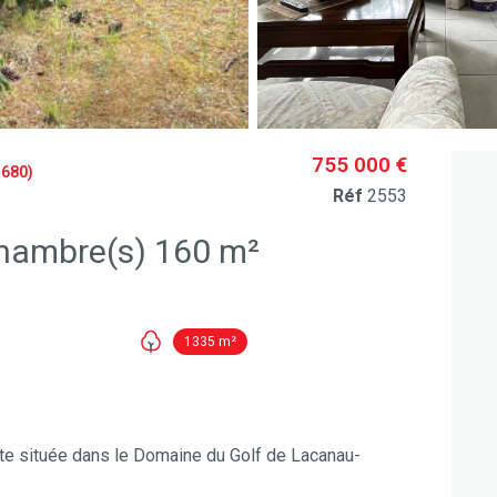
755 000 €
680)
Réf
2553
Maison 6 pièce(s) 3 chambre(s) 160 m²
1335 m²
nte située dans le Domaine du Golf de Lacanau-