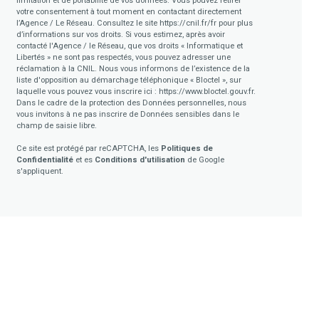
limitation et de portabilité de vos données. Vous pouvez retirer
votre consentement à tout moment en contactant directement
l’Agence / Le Réseau. Consultez le site
https://cnil.fr/fr
pour plus
d’informations sur vos droits. Si vous estimez, après avoir
contacté l'Agence / le Réseau, que vos droits « Informatique et
Libertés » ne sont pas respectés, vous pouvez adresser une
réclamation à la CNIL. Nous vous informons de l’existence de la
liste d'opposition au démarchage téléphonique « Bloctel », sur
laquelle vous pouvez vous inscrire ici :
https://www.bloctel.gouv.fr
.
Dans le cadre de la protection des Données personnelles, nous
vous invitons à ne pas inscrire de Données sensibles dans le
champ de saisie libre.
Ce site est protégé par reCAPTCHA, les
Politiques de
Confidentialité
et es
Conditions d'utilisation
de Google
s'appliquent.