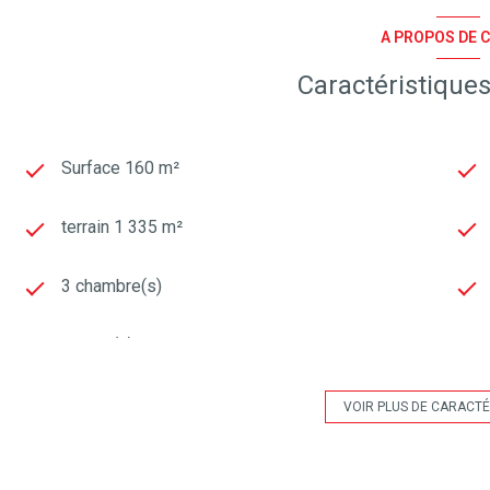
A PROPOS DE C
Caractéristiques
Surface 160 m²
terrain 1 335 m²
3 chambre(s)
1 salle(s) d'eau
cuisine américaine (équipée)
VOIR PLUS DE CARACTÉ
1 garage(s)