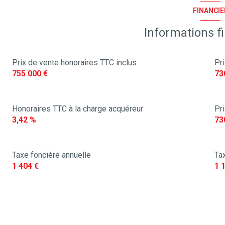
FINANCIE
exposition Sud-Ouest
Informations f
vue jardin et forêt
Prix de vente honoraires TTC inclus
Pr
755 000 €
73
Honoraires TTC à la charge acquéreur
Pr
3,42 %
73
Taxe foncière annuelle
Tax
1 404 €
1 