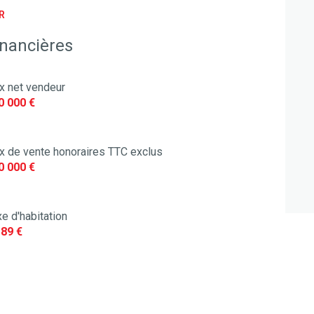
R
1 niveau(x)
inancières
terrasse
ix net vendeur
0 000 €
ix de vente honoraires TTC exclus
0 000 €
e d'habitation
189 €