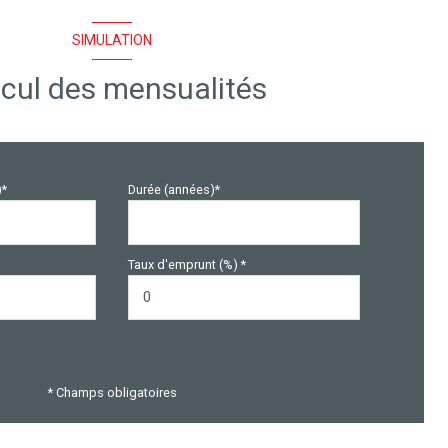
SIMULATION
cul des mensualités
)*
Durée (années)*
Taux d'emprunt (%) *
* Champs obligatoires