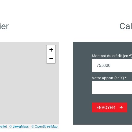
ier
Cal
+
Montant du crédit (en €
−
Votre apport (en €) *
ENVOYER
aflet
|
©
Maps
|
© OpenStreetMap
Jawg