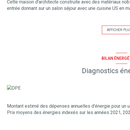
Cette maison d'architecte construite avec des matériaux no
entrée donnant sur un salon séjour avec une cuisine US en m
sol une grande pièce/salle de jeu en parfait état, une secon
Concernant l'étage il dispose d'une chambre parentale avec 
coin nuit ou bureau donnant sur une mezzanine, une douche
AFFICHER PLU
Le PLU de la commune autorise une nouvelle construction sur
Première visite avec Mr Brussol au 06 73 82 44 67
Les informations sur les risques auxquels ce bien est expos
http://www.georisques.gouv.fr
BILAN ÉNERGÉ
Diagnostics én
Montant estimé des dépenses annuelles d'énergie pour un us
Prix moyens des énergies indexés sur les années 2021, 20