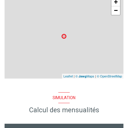
+
−
Leaflet
|
©
Maps
|
© OpenStreetMap
Jawg
SIMULATION
Calcul des mensualités