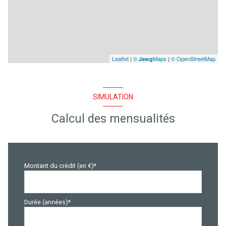
Leaflet
|
©
Maps
|
© OpenStreetMap
Jawg
SIMULATION
Calcul des mensualités
Montant du crédit (en €)*
Durée (années)*