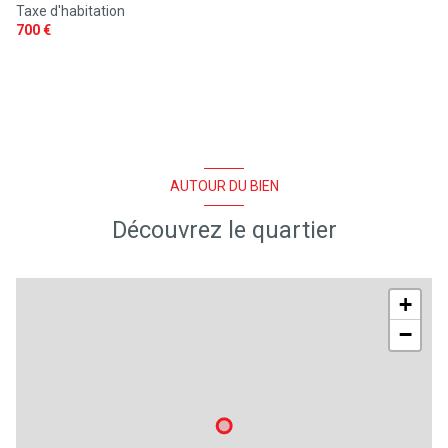
Taxe d'habitation
exposition Sud-Ouest
700 €
1 niveau(x)
vue Forêt
piscinable
AUTOUR DU BIEN
Découvrez le quartier
+
−