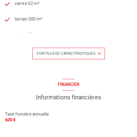
carrez 62 m²
terrain 500 m²
séjour 22 m²
2 chambre(s)
VOIR PLUS DE CARACTÉRISTIQUES
1 salle(s) d'eau
construit en 1995
FINANCIER
Informations financières
kitchenette (semi-équipée)
Chauffage individuel : radiateur (electrique)
Taxe foncière annuelle
600 €
2 parking(s)