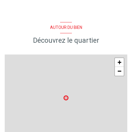
1 salle(s) d'eau
construit en 1950
AUTOUR DU BIEN
cuisine séparée (équipée)
Découvrez le quartier
Chauffage central : radiateur (electrique)
+
1 garage(s)
−
3 parking(s)
exposition Sud-Ouest
1 niveau(x)
vue JARDIN