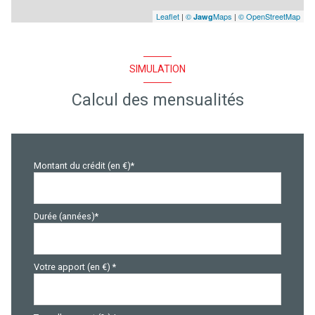
Leaflet
|
©
Maps
|
© OpenStreetMap
Jawg
quartier Agglomeration
SIMULATION
Calcul des mensualités
Montant du crédit (en €)*
Durée (années)*
Votre apport (en €) *