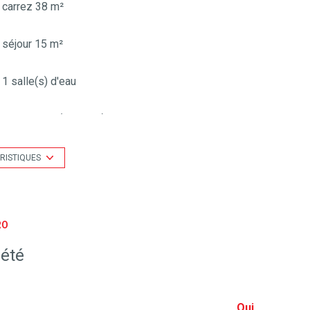
carrez 38 m²
séjour 15 m²
1 salle(s) d'eau
kitchenette (équipée)
1 parking(s)
RISTIQUES
1 côté(s) mitoyen(s)
RO
vue Forêt
iété
Oui