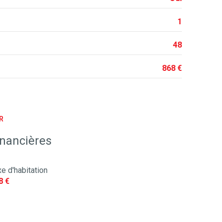
1
48
868 €
R
inancières
e d'habitation
8 €