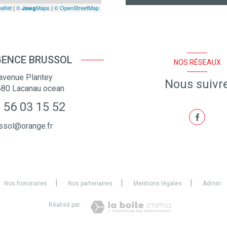
aflet
|
©
Maps
|
© OpenStreetMap
Jawg
ENCE BRUSSOL
NOS RÉSEAUX
avenue Plantey
Nous suivr
680
Lacanau ocean
 56 03 15 52
ssol@orange.fr
Nos honoraires
Nos partenaires
Mentions légales
Admin
Réalisé par :