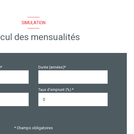
SIMULATION
cul des mensualités
)*
Durée (années)*
Taux d'emprunt (%) *
* Champs obligatoires