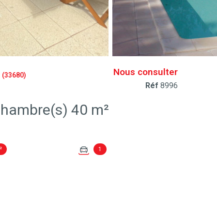
Nous consulter
(33680)
Réf
8996
Maison 3 pièce(s) 2 chambre(s) 40 m²
²
1