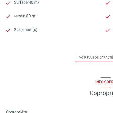
Surface 40 m²
terrain 80 m²
2 chambre(s)
construit en 1999
Chauffage individuel : radiateur (electrique)
VOIR PLUS DE CARACTÉ
exposition Sud-Ouest
INFO COP
1 niveau(x)
Copropr
terrasse
Copropriété