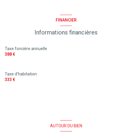
vue FORET ET GOLF
FINANCIER
terrasse
Informations financières
arboré
Taxe foncière annuelle
quartier VUE GOLF
388 €
Taxe d'habitation
333 €
AUTOUR DU BIEN