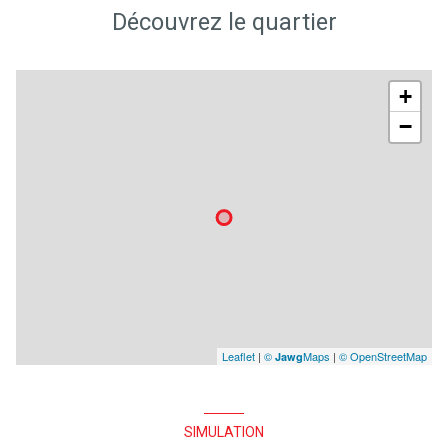
Découvrez le quartier
+
−
Leaflet
|
©
Maps
|
© OpenStreetMap
Jawg
SIMULATION