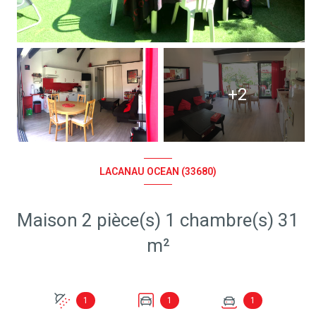
+2
LACANAU OCEAN (33680)
Maison 2 pièce(s) 1 chambre(s) 31
m²
1
1
1