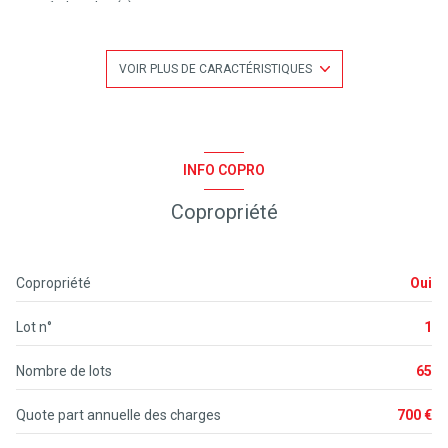
1 chambre(s)
1 salle(s) d'eau
VOIR PLUS DE CARACTÉRISTIQUES
construit en 1980
kitchenette (équipée)
INFO COPRO
Copropriété
Chauffage individuel : radiateur (electrique)
1 garage(s)
Copropriété
Oui
1 parking(s)
Lot n°
1
exposition Sud-Est
Nombre de lots
65
1 côté(s) mitoyen(s)
Quote part annuelle des charges
700 €