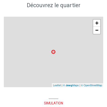
Découvrez le quartier
+
−
Leaflet
|
©
Maps
|
© OpenStreetMap
Jawg
SIMULATION