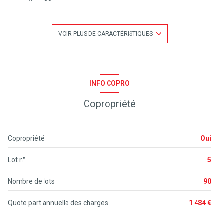
séjour 20 m²
2 chambre(s)
VOIR PLUS DE CARACTÉRISTIQUES
1 salle(s) d'eau
construit en 1992
INFO COPRO
Copropriété
kitchenette (semi-équipée)
Chauffage individuel : radiateur (electrique)
Copropriété
Oui
1 parking(s)
Lot n°
5
exposition Sud-Ouest
Nombre de lots
90
1 côté(s) mitoyen(s)
Quote part annuelle des charges
1 484 €