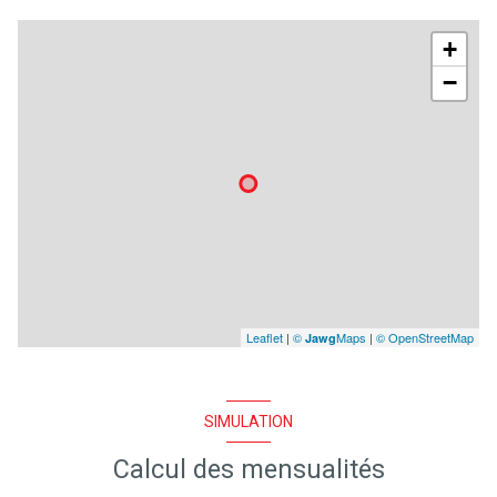
+
−
Leaflet
|
©
Maps
|
© OpenStreetMap
Jawg
SIMULATION
Calcul des mensualités