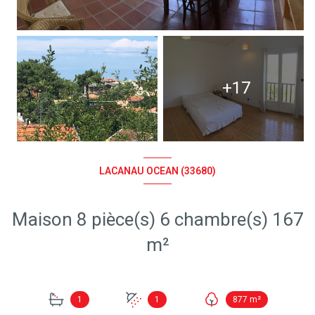
+17
LACANAU OCEAN (33680)
Maison 8 pièce(s) 6 chambre(s) 167
m²
1
1
877 m²