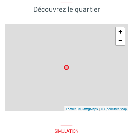
Découvrez le quartier
+
−
Leaflet
|
©
Maps
|
© OpenStreetMap
Jawg
SIMULATION