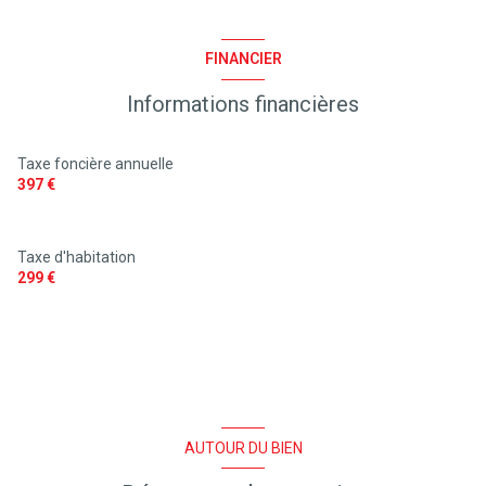
terrasse
FINANCIER
Informations financières
quartier Golf, Golf de l'Ardilouse
Taxe foncière annuelle
397 €
Taxe d'habitation
299 €
AUTOUR DU BIEN