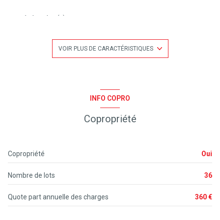
1 chambre(s)
1 salle(s) d'eau
VOIR PLUS DE CARACTÉRISTIQUES
kitchenette
Chauffage individuel : convecteur (electrique)
INFO COPRO
Copropriété
1 parking(s)
exposition Sud-Ouest
Copropriété
Oui
2 côté(s) mitoyen(s)
Nombre de lots
36
1 niveau(x)
Quote part annuelle des charges
360 €
vue Jardin