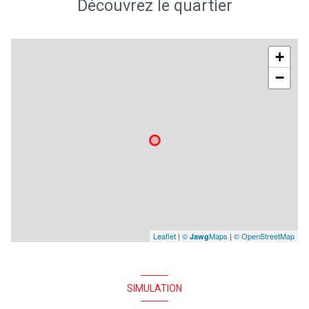
Découvrez le quartier
+
−
Leaflet
|
©
Maps
|
© OpenStreetMap
Jawg
SIMULATION