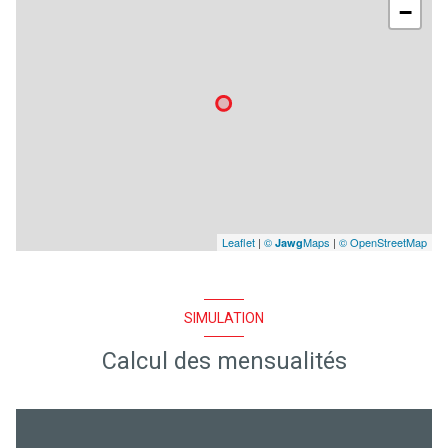
−
Leaflet
|
©
Maps
|
© OpenStreetMap
Jawg
SIMULATION
Calcul des mensualités