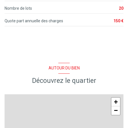
1 côté(s) mitoyen(s)
Nombre de lots
20
2 niveau(x)
Quote part annuelle des charges
150 €
vue Jardin
terrasse
quartier Golf
AUTOUR DU BIEN
Découvrez le quartier
+
−