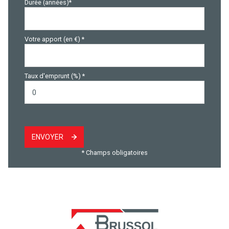
Durée (années)*
Votre apport (en €) *
Taux d'emprunt (%) *
ENVOYER
* Champs obligatoires