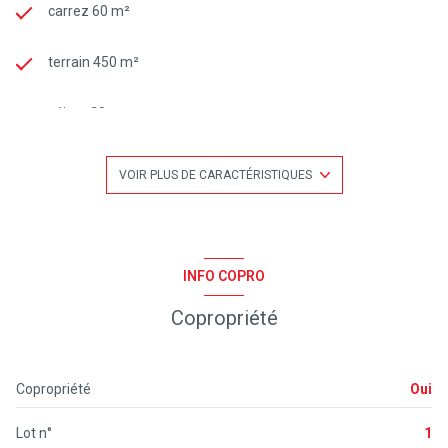
carrez 60 m²
terrain 450 m²
séjour 20 m²
4 chambre(s)
VOIR PLUS DE CARACTÉRISTIQUES
construit en 2000
cuisine séparée (équipée)
INFO COPRO
Copropriété
Chauffage autre : autre (autre)
Chauffage individuel : radiateur (electrique)
Copropriété
Oui
exposition Sud-Est
Lot n°
1