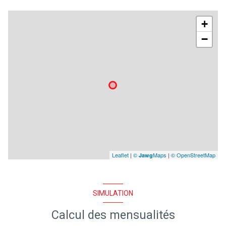
+
−
Leaflet
|
©
Maps
|
© OpenStreetMap
Jawg
SIMULATION
Calcul des mensualités