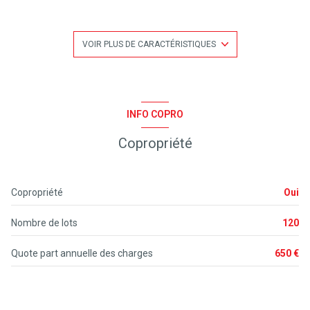
séjour 15 m²
2 chambre(s)
VOIR PLUS DE CARACTÉRISTIQUES
1 salle(s) d'eau
kitchenette (équipée)
INFO COPRO
Copropriété
1 parking(s)
exposition Sud
Copropriété
Oui
1 niveau(x)
Nombre de lots
120
vue Terrasse jardin
Quote part annuelle des charges
650 €
terrasse