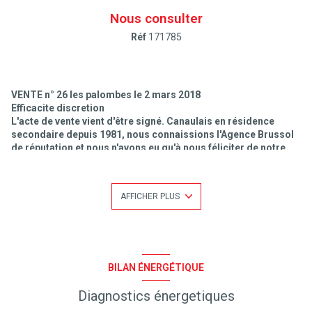
Nous consulter
Réf
171785
VENTE n° 26 les palombes le 2 mars 2018
Efficacite discretion
L'acte de vente vient d'être signé. Canaulais en résidence
secondaire depuis 1981, nous connaissions l'Agence Brussol
de réputation et nous n'avons eu qu'à nous féliciter de notre
choix. En plus de son grand professionnalisme,
Mr Brussol
possède les qualités humaines qui font oublier le rapport
client à prestataire.
AFFICHER PLUS
Analyse Synthèse rapide et judicieux conseils.
Mr Mme Brohan de Lyon
BILAN ÉNERGÉTIQUE
Diagnostics énergetiques