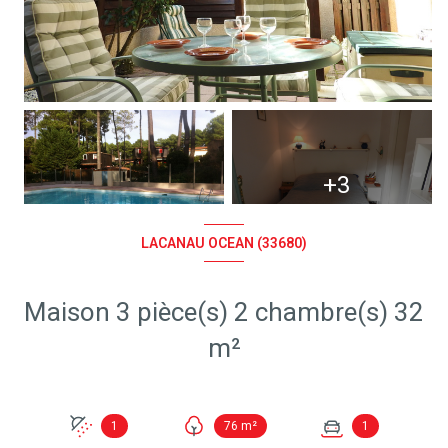
+3
LACANAU OCEAN (33680)
Maison 3 pièce(s) 2 chambre(s) 32
m²
1
76 m²
1