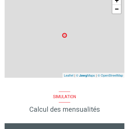
+
−
Leaflet
|
©
Maps
|
© OpenStreetMap
Jawg
SIMULATION
Calcul des mensualités