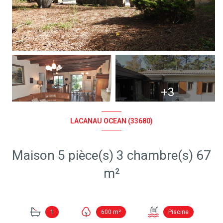
+3
LACANAU OCEAN (33680)
Maison 5 pièce(s) 3 chambre(s) 67
m²
1
600 m²
Piscine