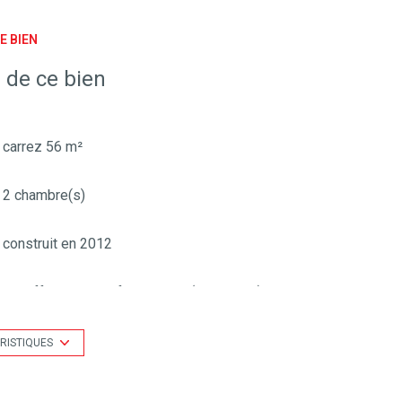
E BIEN
 de ce bien
carrez 56 m²
2 chambre(s)
construit en 2012
Chauffage collectif : radiateur (electrique)
exposition Sud-Est
RISTIQUES
2 niveau(x)