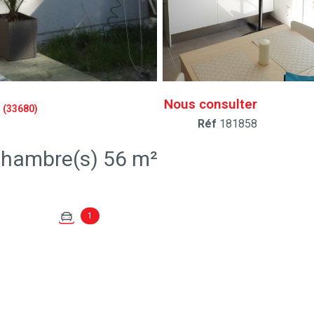
Nous consulter
(33680)
Réf
181858
Maison 3 pièce(s) 2 chambre(s) 56 m²
1