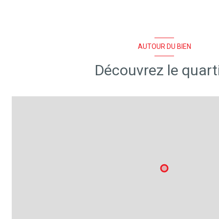
1 étage(s)
cave
AUTOUR DU BIEN
Découvrez le quart
quartier Corniche De L'aubarede