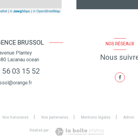
aflet
|
©
Maps
|
© OpenStreetMap
Jawg
ENCE BRUSSOL
NOS RÉSEAUX
avenue Plantey
Nous suivr
680
Lacanau ocean
 56 03 15 52
ssol@orange.fr
Nos honoraires
Nos partenaires
Mentions légales
Admin
Réalisé par :