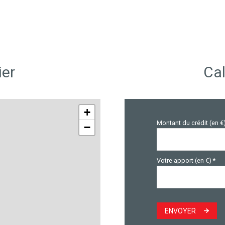
vue Forêt
terrasse
ier
Cal
+
Montant du crédit (en €
−
Votre apport (en €) *
ENVOYER