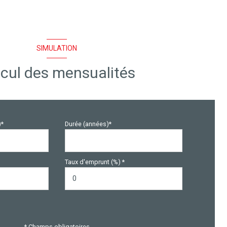
SIMULATION
cul des mensualités
)*
Durée (années)*
Taux d'emprunt (%) *
* Champs obligatoires