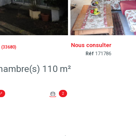
Nous consulter
(33680)
Réf
171786
Maison 5 pièce(s) 2 chambre(s) 110 m²
m²
2