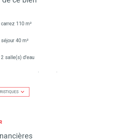
carrez 110 m²
séjour 40 m²
2 salle(s) d'eau
cuisine séparée (équipée)
exposition Sud-Ouest
RISTIQUES
vue Dégagée
R
arboré
inancières