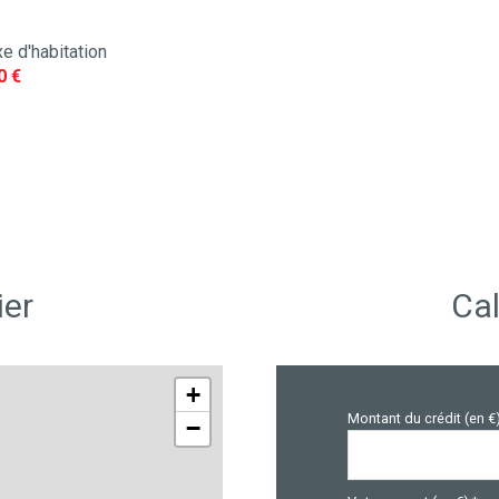
e d'habitation
0 €
ier
Cal
+
Montant du crédit (en €
−