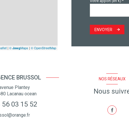
Votre apport (en €) *
ENVOYER
aflet
|
©
Maps
|
© OpenStreetMap
Jawg
ENCE BRUSSOL
NOS RÉSEAUX
avenue Plantey
Nous suivr
680
Lacanau ocean
 56 03 15 52
ssol@orange.fr