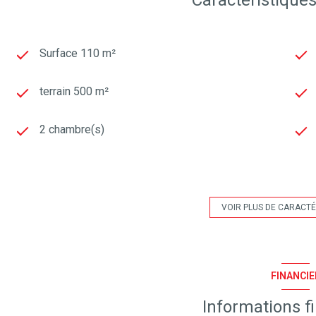
Surface 110 m²
terrain 500 m²
2 chambre(s)
construit en 1965
Chauffage individuel : radiateur (electrique)
VOIR PLUS DE CARACTÉ
2 niveau(x)
FINANCIE
terrasse
Informations f