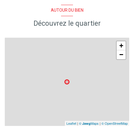
quartier Sud Lacanau Ocean
AUTOUR DU BIEN
Découvrez le quartier
+
−
Leaflet
|
©
Maps
|
© OpenStreetMap
Jawg