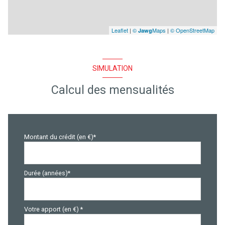
Leaflet
|
©
Maps
|
© OpenStreetMap
Jawg
SIMULATION
Calcul des mensualités
Montant du crédit (en €)*
Durée (années)*
Votre apport (en €) *