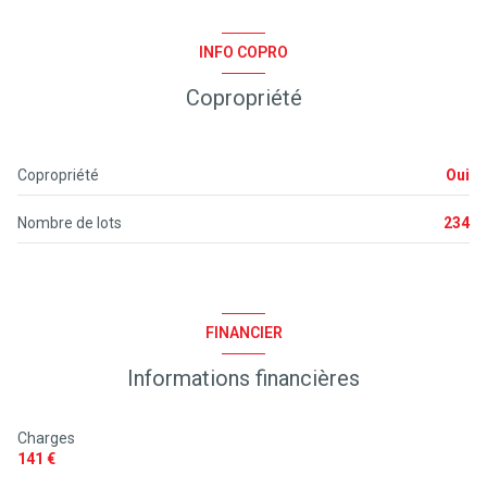
kitchenette
INFO COPRO
Copropriété
Chauffage individuel : radiateur (electrique)
exposition Est
Copropriété
Oui
2 côté(s) mitoyen(s)
Nombre de lots
234
1 niveau(x)
1er étage
FINANCIER
2 étage(s)
Informations financières
balcon
Charges
141 €
quartier Pierre et vacances domaine du golf