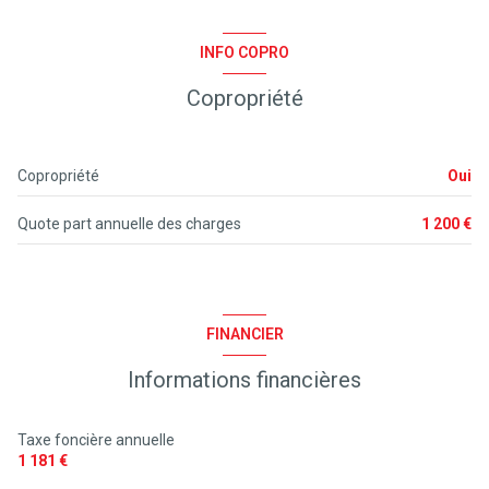
2 salle(s) d'eau
INFO COPRO
Copropriété
construit en 2000
cuisine américaine (équipée)
Copropriété
Oui
exposition Sud
Quote part annuelle des charges
1 200 €
2 niveau(x)
vue jardiin
FINANCIER
quartier Marina De Talaris
Informations financières
Taxe foncière annuelle
1 181 €