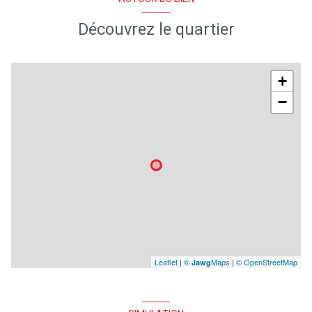
Découvrez le quartier
+
−
Leaflet
|
©
Maps
|
© OpenStreetMap
Jawg