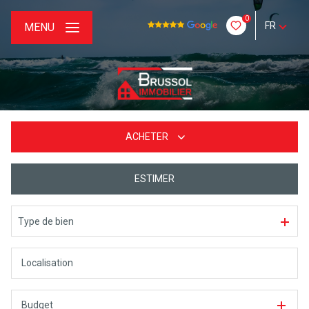
0
FR
MENU
ACHETER
ESTIMER
De l'ancien
Type de bien
Budget